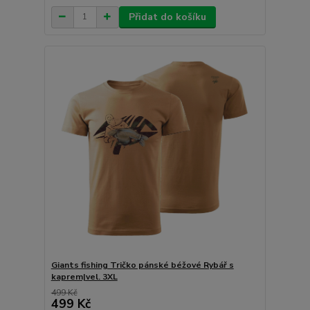
Přidat do košíku
Giants fishing Tričko pánské béžové Rybář s
kaprem|vel. 3XL
499 Kč
499 Kč