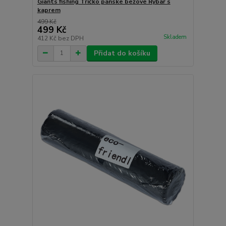
Giants fishing Tričko pánské béžové Rybář s
kaprem
499 Kč
499 Kč
Skladem
412 Kč
bez DPH
Přidat do košíku