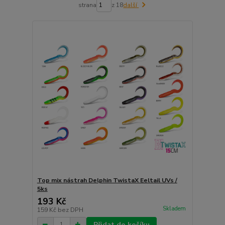
strana
z 18
další
Top mix nástrah Delphin TwistaX Eeltail UVs /
5ks
193 Kč
Skladem
159 Kč
bez DPH
Přidat do košíku