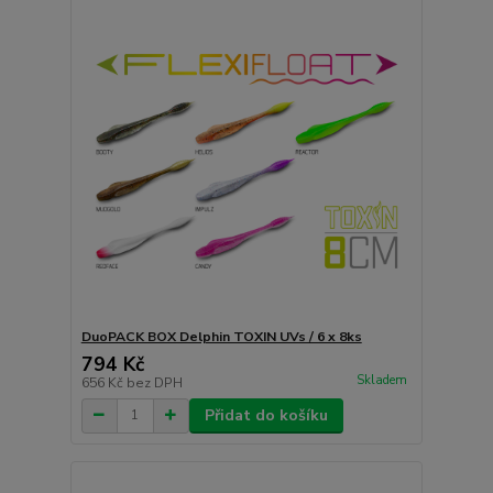
DuoPACK BOX Delphin TOXIN UVs / 6 x 8ks
794 Kč
Skladem
656 Kč
bez DPH
Přidat do košíku