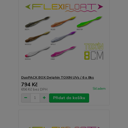
DuoPACK BOX Delphin TOXIN UVs / 6 x 8ks
794 Kč
Skladem
656 Kč
bez DPH
Přidat do košíku