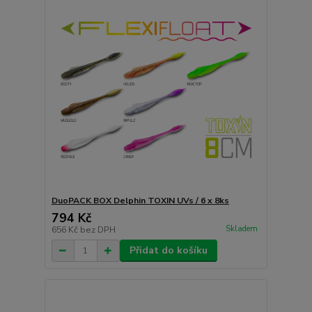
DuoPACK BOX Delphin TOXIN UVs / 6 x 8ks
794 Kč
Skladem
656 Kč
bez DPH
Přidat do košíku