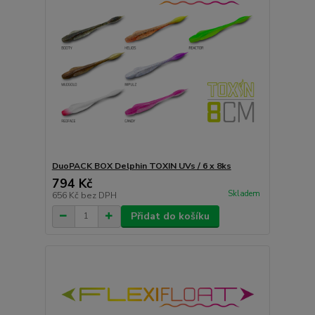
DuoPACK BOX Delphin TOXIN UVs / 6 x 8ks
794 Kč
Skladem
656 Kč
bez DPH
Přidat do košíku