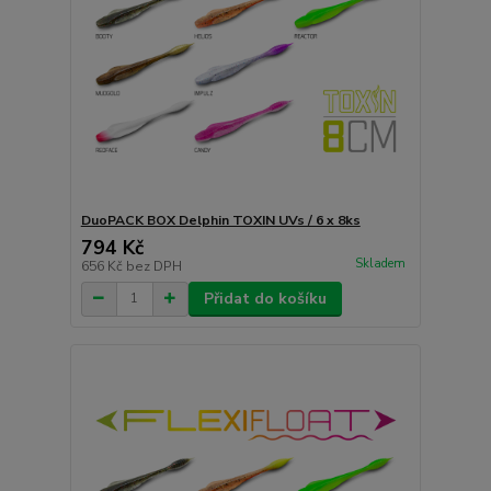
DuoPACK BOX Delphin TOXIN UVs / 6 x 8ks
794 Kč
Skladem
656 Kč
bez DPH
Přidat do košíku