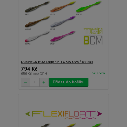
DuoPACK BOX Delphin TOXIN UVs / 6 x 8ks
794 Kč
Skladem
656 Kč
bez DPH
Přidat do košíku