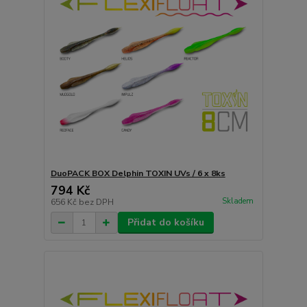
DuoPACK BOX Delphin TOXIN UVs / 6 x 8ks
794 Kč
Skladem
656 Kč
bez DPH
Přidat do košíku