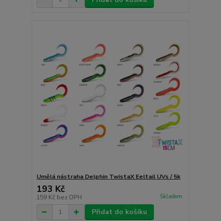
Umělá nástraha Delphin TwistaX Eeltail UVs / 5k
193 Kč
Skladem
159 Kč
bez DPH
Přidat do košíku