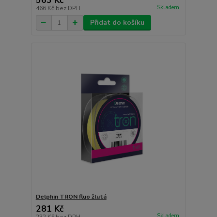
563 Kč
Skladem
466 Kč
bez DPH
Přidat do košíku
Delphin TRON fluo žlutá
281 Kč
Skladem
232 Kč
bez DPH