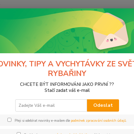
y
Hledat
Normark
kategorie
vláčecí nástrahy
woblery
lery
OVINKY, TIPY A VYCHYTÁVKY ZE SVĚ
RYBAŘINY
tegorii nebylo nalezeno žádné zboží.
CHCETE BÝT INFORMOVÁNI JAKO PRVNÍ ??
Stačí zadat váš e-mail
Odeslat
Přeji si odebírat novinky e-mailem dle
podmínek zpracování osobních údajů
.