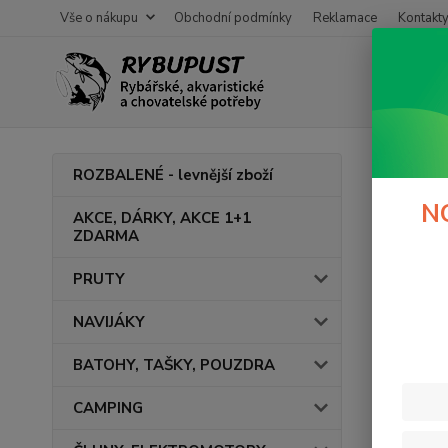
Vše o nákupu
Obchodní podmínky
Reklamace
Kontakt
Úvod
ROZBALENÉ - levnější zboží
wob
N
AKCE, DÁRKY, AKCE 1+1
ZDARMA
V této ka
PRUTY
NAVIJÁKY
BATOHY, TAŠKY, POUZDRA
CAMPING