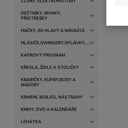
ČLUNY, ELEKTROMOTORY
DEŠTNÍKY, BIVAKY,
PŘÍSTŘEŠKY
HÁČKY, JIG HLAVY A NÁVAZCE
HLÁSIČE,SWINGERY,SPLÁVKY,....
KAPROVÝ PROGRAM
KŘESLA, ŽIDLE A STOLIČKY
KRABIČKY, KUFRY,BOXY A
NÁDOBY
KRMENÍ, BOILIES, NÁSTRAHY
KNIHY, DVD A KALENDÁŘE
LEHÁTKA