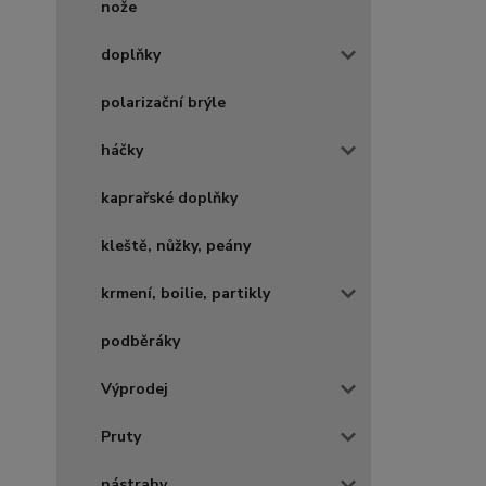
nože
doplňky
polarizační brýle
háčky
kaprařské doplňky
kleště, nůžky, peány
krmení, boilie, partikly
podběráky
Výprodej
Pruty
nástrahy