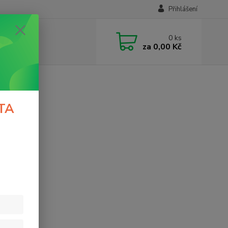
Přihlášení
0
ks
za
0,00 Kč
TA