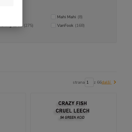
za
(191)
Mahi Mahi
(8)
ishing lures
(275)
VanFook
(168)
strana
z 66
další