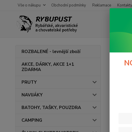
Vše o nákupu
Obchodní podmínky
Reklamace
Kontakt
Úvod
F
ROZBALENÉ - levnější zboží
Kult
N
AKCE, DÁRKY, AKCE 1+1
ZDARMA
Volný
PRUTY
NAVIJÁKY
Cena:
BATOHY, TAŠKY, POUZDRA
CAMPING