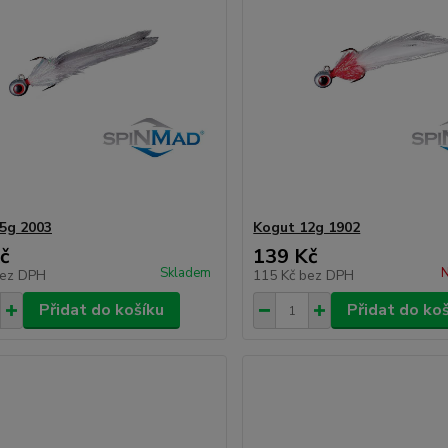
5g 2003
Kogut 12g 1902
č
139 Kč
Skladem
N
ez DPH
115 Kč
bez DPH
Přidat do košíku
Přidat do ko