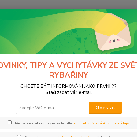
y
Hledat
tfishing
Kultura a zábava
ura a zábava
OVINKY, TIPY A VYCHYTÁVKY ZE SVĚ
RYBAŘINY
 čas
CHCETE BÝT INFORMOVÁNI JAKO PRVNÍ ??
Stačí zadat váš e-mail
Kč
Od
Odeslat
Přeji si odebírat novinky e-mailem dle
podmínek zpracování osobních údajů
.