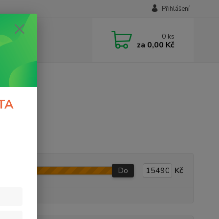
Přihlášení
0
ks
za
0,00 Kč
TA
Do
Kč