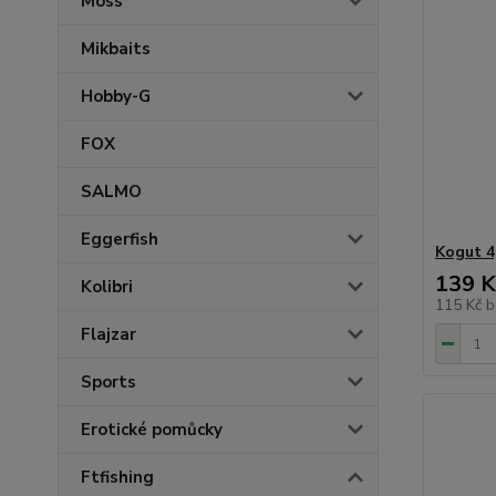
Moss
Mikbaits
Hobby-G
FOX
SALMO
Eggerfish
Kogut 4
139 K
Kolibri
115 Kč
b
Flajzar
Sports
Erotické pomůcky
Ftfishing