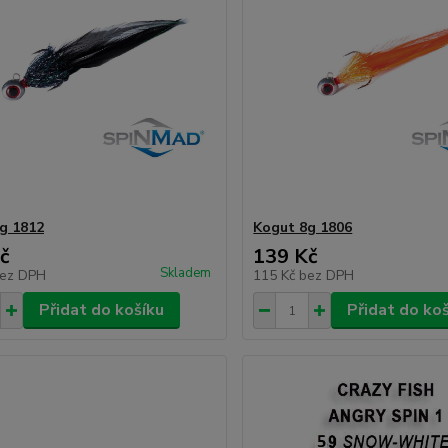
g 1812
Kogut 8g 1806
č
139 Kč
Skladem
ez DPH
115 Kč
bez DPH
Přidat do košíku
Přidat do ko