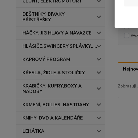
ČLUNY, ELEKTROMOTORY
Výrob
DEŠTNÍKY, BIVAKY,
Cra
PŘÍSTŘEŠKY
Oce
HÁČKY, JIG HLAVY A NÁVAZCE
Wiz
HLÁSIČE,SWINGERY,SPLÁVKY,....
KAPROVÝ PROGRAM
Nejnov
KŘESLA, ŽIDLE A STOLIČKY
KRABIČKY, KUFRY,BOXY A
Zobrazuji
NÁDOBY
KRMENÍ, BOILIES, NÁSTRAHY
KNIHY, DVD A KALENDÁŘE
LEHÁTKA