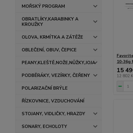
MOŘSKÝ PROGRAM
OBRATLÍKY,KARABINKY A
KROUŽKY
OLOVA, KRMÍTKA A ZÁTĚŽE
OBLEČENÍ, OBUV, ČEPICE
Favori
10-36g 
PEANY,KLEŠTĚ,NOŽE,NŮŽKY,JOJA
15 49
PODBĚRÁKY, VEZÍRKY, ČEŘENY
12 802 
POLARIZAČNÍ BRÝLE
ŘÍZKOVNICE, VZDUCHOVÁNÍ
STOJANY, VIDLIČKY, HRAZDY
SONARY, ECHOLOTY