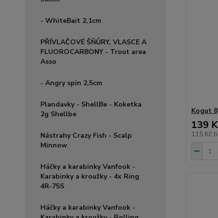
- WhiteBait 2,1cm
PŘÍVLAČOVÉ ŠŇŮRY, VLASCE A
FLUOROCARBONY - Trout area
Asso
- Angry spin 2,5cm
Plandavky - ShellBe - Koketka
Kogut 8
2g Shellbe
139 K
115 Kč
b
Nástrahy Crazy Fish - Scalp
Minnow
Háčky a karabinky Vanfook -
Karabinky a kroužky - 4x Ring
4R-75S
Háčky a karabinky Vanfook -
Karabinky a kroužky - Rolling