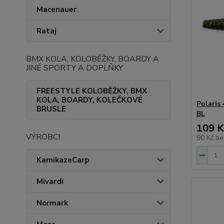
Macenauer
Rataj
BMX KOLA, KOLOBĚŽKY, BOARDY A
JINÉ SPORTY A DOPLŇKY
FREESTYLE KOLOBĚŽKY, BMX
KOLA, BOARDY, KOLEČKOVÉ
Polaris
BRUSLE
BL
109 K
VÝROBCI
90 Kč
be
KamikazeCarp
Mivardi
Normark