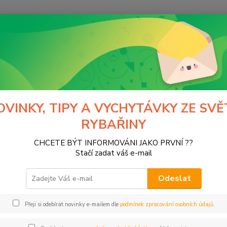
y
Hledat
tfishing
Micro nástrahy - Glider 3cm
o nástrahy - Glider 3cm
OVINKY, TIPY A VYCHYTÁVKY ZE SVĚ
RYBAŘINY
tegorii nebylo nalezeno žádné zboží.
CHCETE BÝT INFORMOVÁNI JAKO PRVNÍ ??
Stačí zadat váš e-mail
Odeslat
Přeji si odebírat novinky e-mailem dle
podmínek zpracování osobních údajů
.