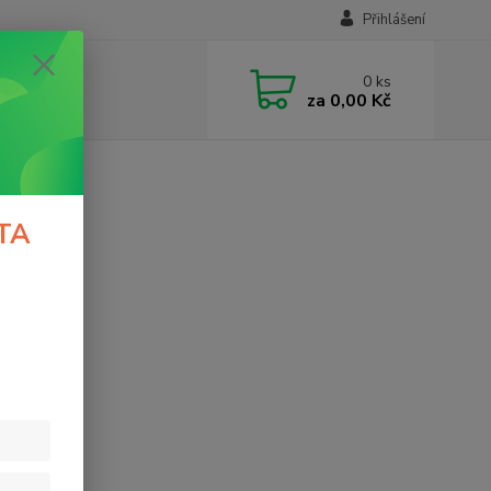
Přihlášení
0
ks
za
0,00 Kč
TA