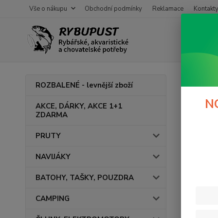
Vše o nákupu
Obchodní podmínky
Reklamace
Kontakt
Úvod
F
ROZBALENÉ - levnější zboží
Micr
N
AKCE, DÁRKY, AKCE 1+1
ZDARMA
V této ka
PRUTY
NAVIJÁKY
BATOHY, TAŠKY, POUZDRA
CAMPING