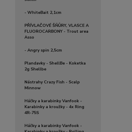
- WhiteBait 2,1cm
PŘÍVLAČOVÉ ŠŇŮRY, VLASCE A
FLUOROCARBONY - Trout area
Asso
- Angry spin 2,5cm
Plandavky - ShellBe - Koketka
2g Shellbe
Nástrahy Crazy Fish - Scalp
Minnow
Háčky a karabinky Vanfook -
Karabinky a kroužky - 4x Ring
4R-75S
Háčky a karabinky Vanfook -
Karabinky a kroužky - Rolling