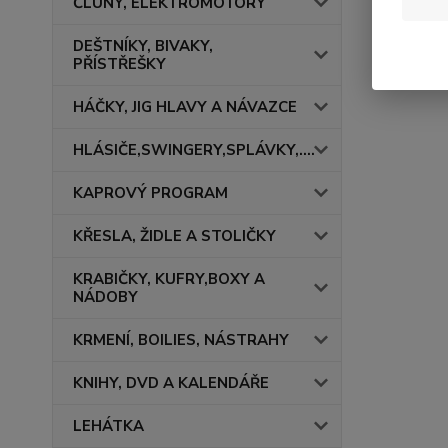
ČLUNY, ELEKTROMOTORY
DEŠTNÍKY, BIVAKY,
PŘÍSTŘEŠKY
HÁČKY, JIG HLAVY A NÁVAZCE
HLÁSIČE,SWINGERY,SPLÁVKY,....
KAPROVÝ PROGRAM
KŘESLA, ŽIDLE A STOLIČKY
KRABIČKY, KUFRY,BOXY A
NÁDOBY
KRMENÍ, BOILIES, NÁSTRAHY
KNIHY, DVD A KALENDÁŘE
LEHÁTKA