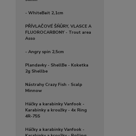
- WhiteBait 2,1cm
PŘÍVLAČOVÉ ŠŇŮRY, VLASCE A
FLUOROCARBONY - Trout area
Asso
- Angry spin 2,5cm
Plandavky - ShellBe - Koketka
2g Shellbe
Nástrahy Crazy Fish - Scalp
Minnow
Háčky a karabinky Vanfook -
Karabinky a kroužky - 4x Ring
4R-75S
Háčky a karabinky Vanfook -
Karabinky a kroužky - Rolling