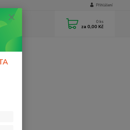
Přihlášení
0
ks
za
0,00 Kč
TA