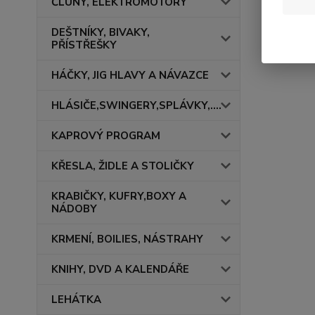
ČLUNY, ELEKTROMOTORY
DEŠTNÍKY, BIVAKY,
PŘÍSTŘEŠKY
HÁČKY, JIG HLAVY A NÁVAZCE
HLÁSIČE,SWINGERY,SPLÁVKY,....
KAPROVÝ PROGRAM
KŘESLA, ŽIDLE A STOLIČKY
KRABIČKY, KUFRY,BOXY A
NÁDOBY
KRMENÍ, BOILIES, NÁSTRAHY
KNIHY, DVD A KALENDÁŘE
LEHÁTKA