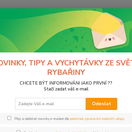
y
Hledat
tfishing
Micro nástrahy - Polaris 4,5cm
o nástrahy - Polaris 4,5cm
OVINKY, TIPY A VYCHYTÁVKY ZE SVĚ
RYBAŘINY
tegorii nebylo nalezeno žádné zboží.
CHCETE BÝT INFORMOVÁNI JAKO PRVNÍ ??
Stačí zadat váš e-mail
Odeslat
Přeji si odebírat novinky e-mailem dle
podmínek zpracování osobních údajů
.