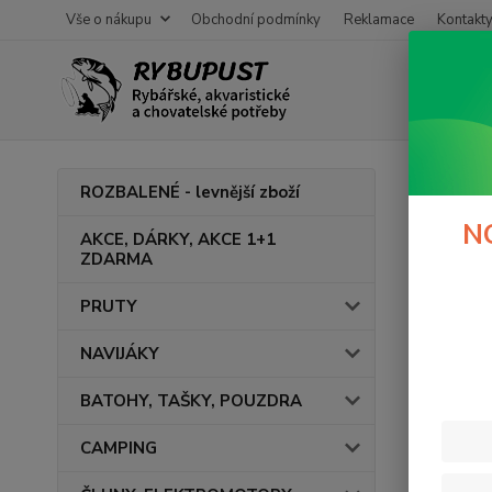
Vše o nákupu
Obchodní podmínky
Reklamace
Kontakt
Úvod
F
ROZBALENÉ - levnější zboží
Micr
N
AKCE, DÁRKY, AKCE 1+1
ZDARMA
V této ka
PRUTY
NAVIJÁKY
BATOHY, TAŠKY, POUZDRA
CAMPING