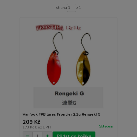
strana
z 1
Vanfook FPB lures Frontier 2,1g RengekI G
209 Kč
Skladem
173 Kč
bez DPH
Přidat do košíku