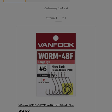
Zobrazuji 1-4 z 4
strana
z 1
Worm 48F BIG EYE velikost 6 bal. 8ks
99 Kč