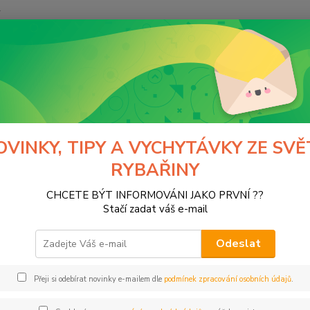
y
Hledat
Normark
kategorie
krmení, boilies, nástrahy
tekuté atraktory
té atraktory
OVINKY, TIPY A VYCHYTÁVKY ZE SVĚ
RYBAŘINY
tegorii nebylo nalezeno žádné zboží.
CHCETE BÝT INFORMOVÁNI JAKO PRVNÍ ??
Stačí zadat váš e-mail
Odeslat
Přeji si odebírat novinky e-mailem dle
podmínek zpracování osobních údajů
.