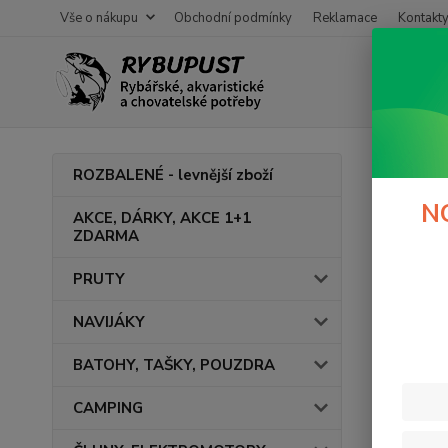
Vše o nákupu
Obchodní podmínky
Reklamace
Kontakt
Úvod
ROZBALENÉ - levnější zboží
teku
N
AKCE, DÁRKY, AKCE 1+1
ZDARMA
V této ka
PRUTY
NAVIJÁKY
BATOHY, TAŠKY, POUZDRA
CAMPING