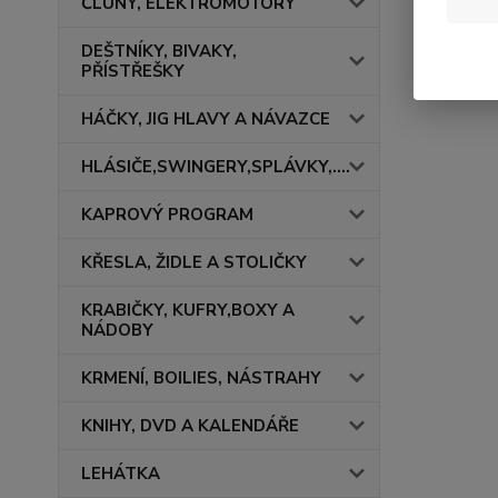
ČLUNY, ELEKTROMOTORY
DEŠTNÍKY, BIVAKY,
PŘÍSTŘEŠKY
HÁČKY, JIG HLAVY A NÁVAZCE
HLÁSIČE,SWINGERY,SPLÁVKY,....
KAPROVÝ PROGRAM
KŘESLA, ŽIDLE A STOLIČKY
KRABIČKY, KUFRY,BOXY A
NÁDOBY
KRMENÍ, BOILIES, NÁSTRAHY
KNIHY, DVD A KALENDÁŘE
LEHÁTKA