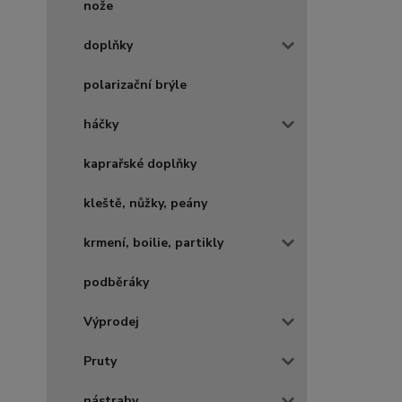
nože
doplňky
polarizační brýle
háčky
kaprařské doplňky
kleště, nůžky, peány
krmení, boilie, partikly
podběráky
Výprodej
Pruty
nástrahy