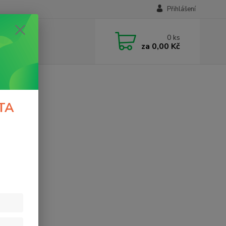
Přihlášení
0
ks
za
0,00 Kč
TA