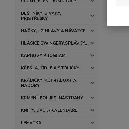
ČLUNY, ELEKTROMOTORY
DEŠTNÍKY, BIVAKY,
PŘÍSTŘEŠKY
HÁČKY, JIG HLAVY A NÁVAZCE
HLÁSIČE,SWINGERY,SPLÁVKY,....
KAPROVÝ PROGRAM
KŘESLA, ŽIDLE A STOLIČKY
KRABIČKY, KUFRY,BOXY A
NÁDOBY
KRMENÍ, BOILIES, NÁSTRAHY
KNIHY, DVD A KALENDÁŘE
LEHÁTKA