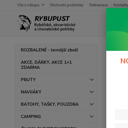
Vše o nákupu
Obchodní podmínky
Reklamace
Kontakt
Úvod
ROZBALENÉ - levnější zboží
boili
N
AKCE, DÁRKY, AKCE 1+1
ZDARMA
V této ka
PRUTY
NAVIJÁKY
BATOHY, TAŠKY, POUZDRA
CAMPING