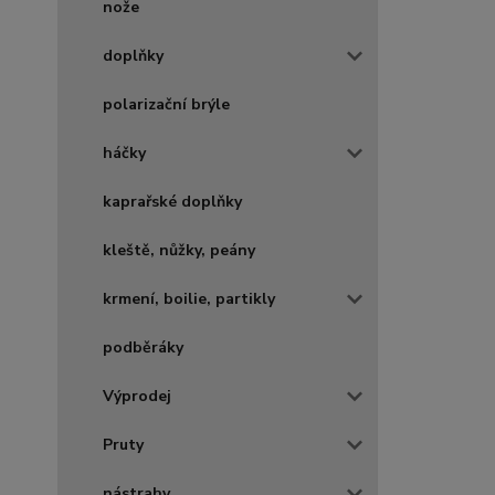
nože
doplňky
polarizační brýle
háčky
kaprařské doplňky
kleště, nůžky, peány
krmení, boilie, partikly
podběráky
Výprodej
Pruty
nástrahy