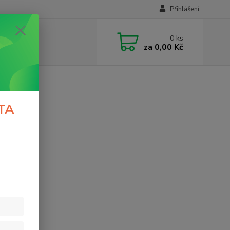
Přihlášení
0
ks
za
0,00 Kč
TA