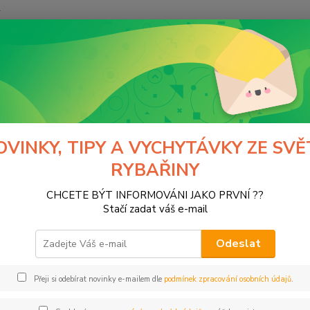
y
Hledat
Normark
kategorie
krmení, boilies, nástrahy
boilies
es
OVINKY, TIPY A VYCHYTÁVKY ZE SVĚ
RYBAŘINY
tegorii nebylo nalezeno žádné zboží.
CHCETE BÝT INFORMOVÁNI JAKO PRVNÍ ??
Stačí zadat váš e-mail
Odeslat
Přeji si odebírat novinky e-mailem dle
podmínek zpracování osobních údajů
.