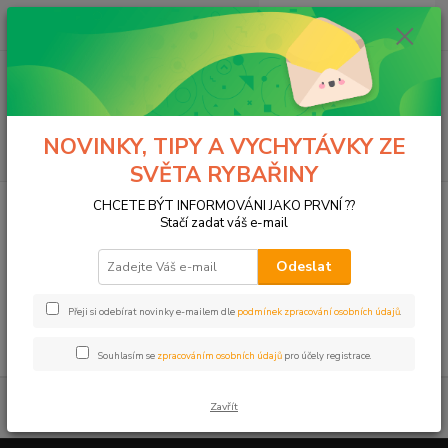
0
ks
za
0,00 Kč
Menu
NOVINKY, TIPY A VYCHYTÁVKY ZE
Hledat
SVĚTA RYBAŘINY
Úvod
Moss
Oděv, obuv, brýle
Svrchní oblečení
Zateplené
CHCETE BÝT INFORMOVÁNI JAKO PRVNÍ ??
Stačí zadat váš e-mail
Zateplené
Odeslat
V této kategorii nebylo nalezeno žádné zboží.
Přeji si odebírat novinky e-mailem dle
podmínek zpracování osobních údajů
.
Souhlasím se
zpracováním osobních údajů
pro účely registrace.
Zavřít