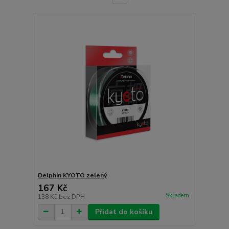
Delphin KYOTO zelený
167 Kč
Skladem
138 Kč
bez DPH
Přidat do košíku