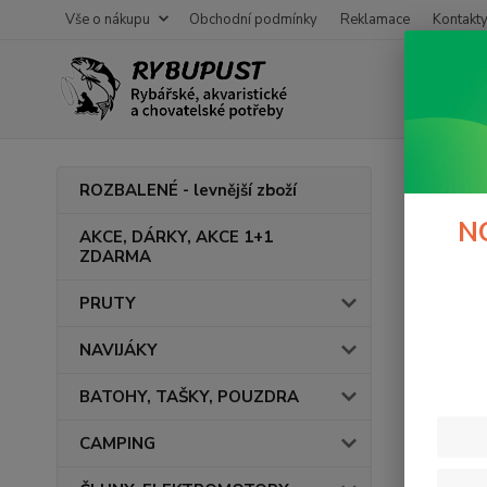
Vše o nákupu
Obchodní podmínky
Reklamace
Kontakt
Úvod
ROZBALENÉ - levnější zboží
Mušk
N
AKCE, DÁRKY, AKCE 1+1
ZDARMA
PRUTY
Cena:
NAVIJÁKY
BATOHY, TAŠKY, POUZDRA
CAMPING
Výrob
DEL