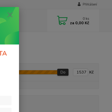
Přihlášení
0
ks
za
0,00 Kč
TA
Do
Kč