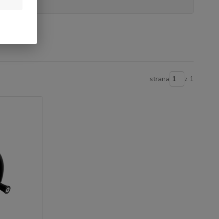
strana
z 1