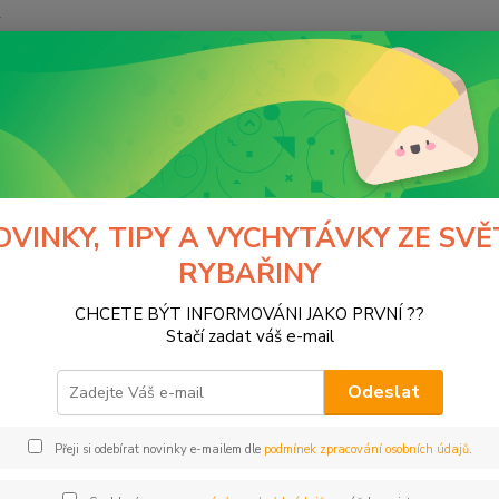
y
Hledat
Moss
Pruty a navijáky
Navijáky
Muškařské navijáky
ařské navijáky
OVINKY, TIPY A VYCHYTÁVKY ZE SVĚ
RYBAŘINY
CHCETE BÝT INFORMOVÁNI JAKO PRVNÍ ??
Kč
Od
Stačí zadat váš e-mail
Odeslat
Přeji si odebírat novinky e-mailem dle
podmínek zpracování osobních údajů
.
ce
PHIN
(2)