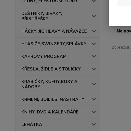
ČLUNY, ELEKTROMOTORY
DEŠTNÍKY, BIVAKY,
PŘÍSTŘEŠKY
Nejnov
HÁČKY, JIG HLAVY A NÁVAZCE
HLÁSIČE,SWINGERY,SPLÁVKY,....
Zobrazuji 
KAPROVÝ PROGRAM
KŘESLA, ŽIDLE A STOLIČKY
KRABIČKY, KUFRY,BOXY A
NÁDOBY
KRMENÍ, BOILIES, NÁSTRAHY
KNIHY, DVD A KALENDÁŘE
LEHÁTKA