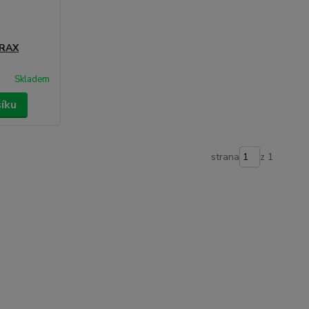
ERAX
Skladem
šíku
strana
z 1