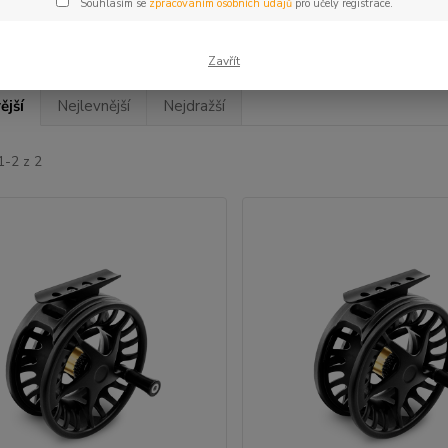
Souhlasím se
zpracováním osobních údajů
pro účely registrace.
Zavřít
ější
Nejlevnější
Nejdražší
1-2 z 2