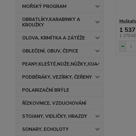
MOŘSKÝ PROGRAM
OBRATLÍKY,KARABINKY A
Muškařs
KROUŽKY
1 537
1 270 K
OLOVA, KRMÍTKA A ZÁTĚŽE
OBLEČENÍ, OBUV, ČEPICE
PEANY,KLEŠTĚ,NOŽE,NŮŽKY,JOJA
PODBĚRÁKY, VEZÍRKY, ČEŘENY
POLARIZAČNÍ BRÝLE
ŘÍZKOVNICE, VZDUCHOVÁNÍ
STOJANY, VIDLIČKY, HRAZDY
SONARY, ECHOLOTY