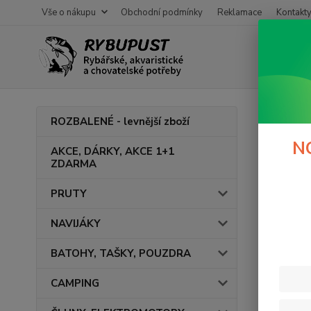
Vše o nákupu
Obchodní podmínky
Reklamace
Kontakt
Úvod
ROZBALENÉ - levnější zboží
gumo
N
AKCE, DÁRKY, AKCE 1+1
ZDARMA
V této ka
PRUTY
NAVIJÁKY
BATOHY, TAŠKY, POUZDRA
CAMPING