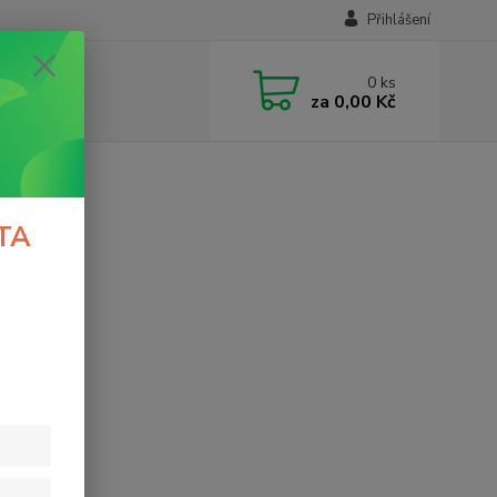
Přihlášení
0
ks
za
0,00 Kč
TA