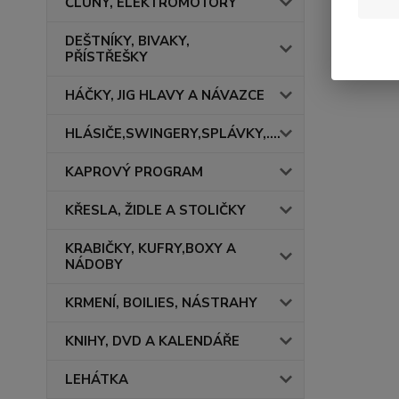
ČLUNY, ELEKTROMOTORY
DEŠTNÍKY, BIVAKY,
PŘÍSTŘEŠKY
HÁČKY, JIG HLAVY A NÁVAZCE
HLÁSIČE,SWINGERY,SPLÁVKY,....
KAPROVÝ PROGRAM
KŘESLA, ŽIDLE A STOLIČKY
KRABIČKY, KUFRY,BOXY A
NÁDOBY
KRMENÍ, BOILIES, NÁSTRAHY
KNIHY, DVD A KALENDÁŘE
LEHÁTKA