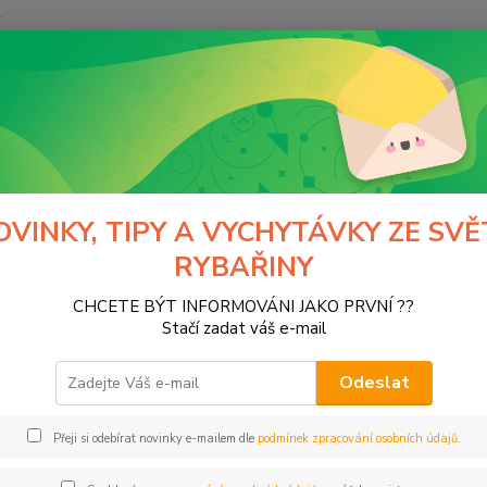
y
Hledat
Normark
výrobci
RAPALA
gumové nástrahy
vé nástrahy
OVINKY, TIPY A VYCHYTÁVKY ZE SVĚ
RYBAŘINY
tegorii nebylo nalezeno žádné zboží.
CHCETE BÝT INFORMOVÁNI JAKO PRVNÍ ??
Stačí zadat váš e-mail
Odeslat
Přeji si odebírat novinky e-mailem dle
podmínek zpracování osobních údajů
.