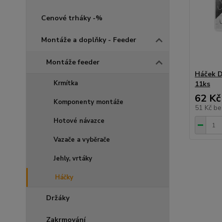
Cenové trháky -%
Montáže a doplňky - Feeder
Montáže feeder
Háček 
Krmítka
11ks
62 Kč
Komponenty montáže
51 Kč
be
Hotové návazce
Vazače a vyběrače
Jehly, vrtáky
Háčky
Držáky
Zakrmování