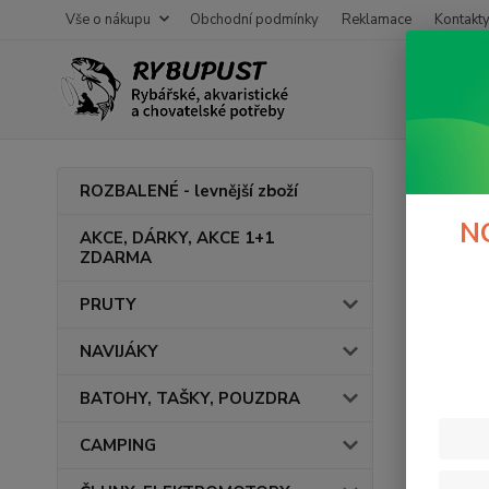
Vše o nákupu
Obchodní podmínky
Reklamace
Kontakt
Úvod
ROZBALENÉ - levnější zboží
Háč
N
AKCE, DÁRKY, AKCE 1+1
ZDARMA
PRUTY
Cena:
NAVIJÁKY
BATOHY, TAŠKY, POUZDRA
CAMPING
Výrob
DEL