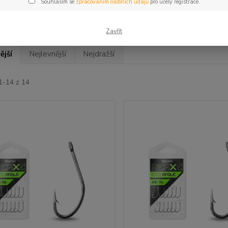
Souhlasím se
zpracováním osobních údajů
pro účely registrace.
Zavřít
ější
Nejlevnější
Nejdražší
1-14 z 14