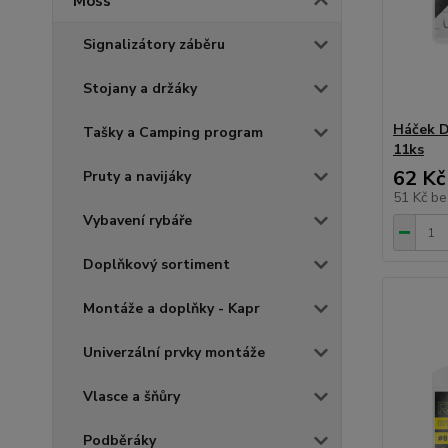
Moss
Signalizátory záběru
Stojany a držáky
Háček 
Tašky a Camping program
11ks
62 Kč
Pruty a navijáky
51 Kč
be
Vybavení rybáře
Doplňkový sortiment
Montáže a doplňky - Kapr
Univerzální prvky montáže
Vlasce a šňůry
Podběráky