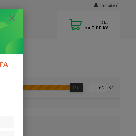
Přihlášení
0
ks
za
0,00 Kč
TA
Do
Kč