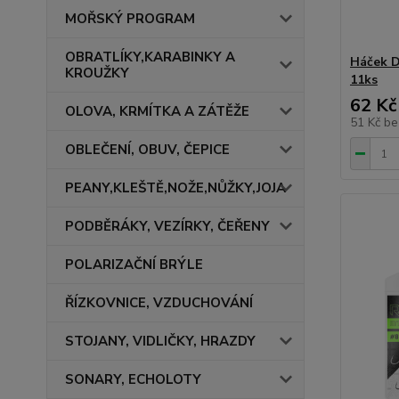
MOŘSKÝ PROGRAM
OBRATLÍKY,KARABINKY A
Háček 
KROUŽKY
11ks
62 Kč
OLOVA, KRMÍTKA A ZÁTĚŽE
51 Kč
be
OBLEČENÍ, OBUV, ČEPICE
PEANY,KLEŠTĚ,NOŽE,NŮŽKY,JOJA
PODBĚRÁKY, VEZÍRKY, ČEŘENY
POLARIZAČNÍ BRÝLE
ŘÍZKOVNICE, VZDUCHOVÁNÍ
STOJANY, VIDLIČKY, HRAZDY
SONARY, ECHOLOTY