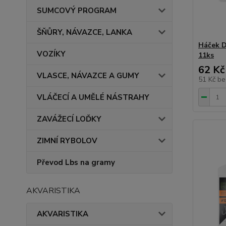
SUMCOVÝ PROGRAM
ŠŇŮRY, NÁVAZCE, LANKA
Háček 
VOZÍKY
11ks
62 Kč
VLASCE, NÁVAZCE A GUMY
51 Kč
be
VLÁČECÍ A UMĚLÉ NÁSTRAHY
ZAVÁŽECÍ LOĎKY
ZIMNÍ RYBOLOV
Převod Lbs na gramy
AKVARISTIKA
AKVARISTIKA