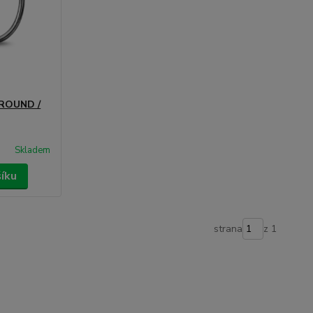
 ROUND /
Skladem
šíku
strana
z 1