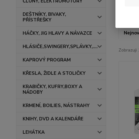
ČLUNY, ELEKTROMOTORY
DEŠTNÍKY, BIVAKY,
PŘÍSTŘEŠKY
Nejnov
HÁČKY, JIG HLAVY A NÁVAZCE
HLÁSIČE,SWINGERY,SPLÁVKY,....
Zobrazuji 
KAPROVÝ PROGRAM
KŘESLA, ŽIDLE A STOLIČKY
KRABIČKY, KUFRY,BOXY A
NÁDOBY
KRMENÍ, BOILIES, NÁSTRAHY
KNIHY, DVD A KALENDÁŘE
LEHÁTKA