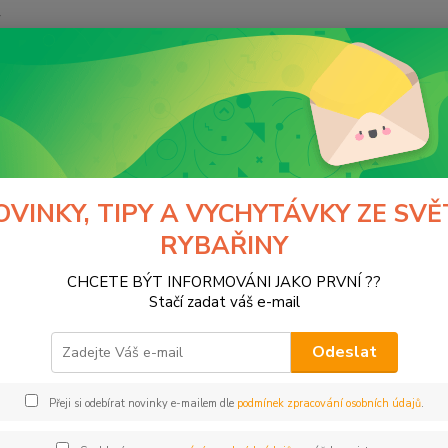
y
Hledat
Moss
Montáže a doplňky - Feeder
Montáže feeder
Háčky
ky
OVINKY, TIPY A VYCHYTÁVKY ZE SVĚ
RYBAŘINY
CHCETE BÝT INFORMOVÁNI JAKO PRVNÍ ??
Kč
Od
Stačí zadat váš e-mail
Odeslat
Přeji si odebírat novinky e-mailem dle
podmínek zpracování osobních údajů
.
ce
PHIN
(14)