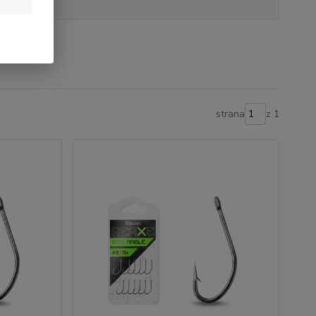
strana
z 1